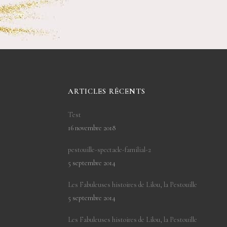
ARTICLES RÉCENTS
Test
16 novembre 2018
pestouille-spectacle-familial-2
5 septembre 2014
Les Fabuleuses histoires de Lilou, la Pestouille
5 septembre 2014
Les Fabuleuses histoires de Lilou, la Pestouille