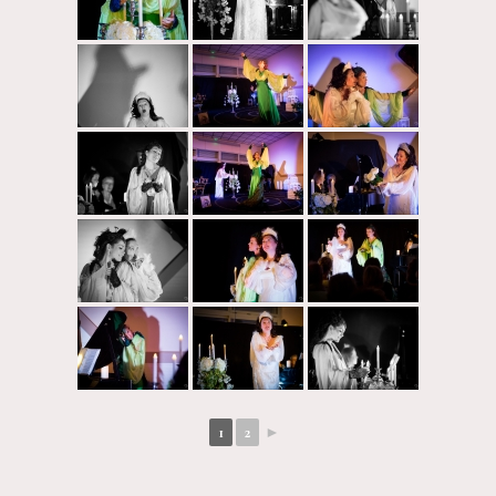
1
2
►