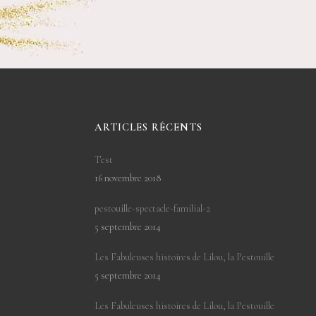
ARTICLES RÉCENTS
Test
16 novembre 2018
pestouille-spectacle-familial-2
5 septembre 2014
Les Fabuleuses histoires de Lilou, la Pestouille
5 septembre 2014
Les Fabuleuses histoires de Lilou, la Pestouille