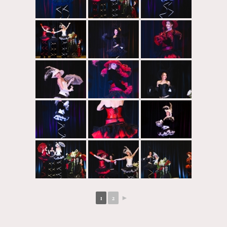
1
2
►