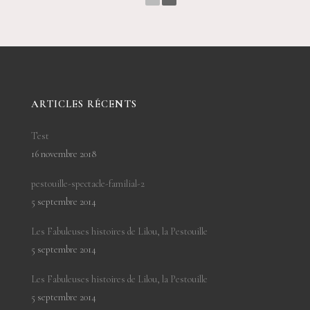
ARTICLES RÉCENTS
Test
16 novembre 2018
pestouille-spectacle-familial-2
5 septembre 2014
Les Fabuleuses histoires de Lilou, la Pestouille
5 septembre 2014
Les Fabuleuses histoires de Lilou, la Pestouille
5 septembre 2014