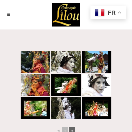
FR
◄
1
2