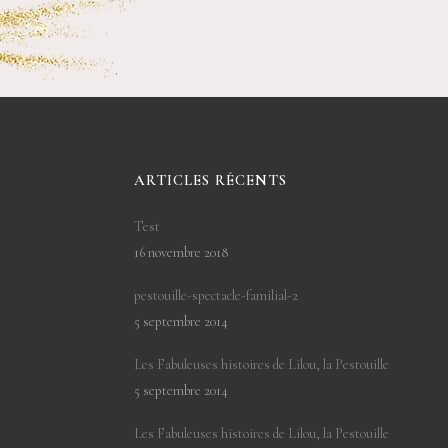
ARTICLES RÉCENTS
Test
16 novembre 2018
pestouille-spectacle-familial-2
5 septembre 2014
Les Fabuleuses histoires de Lilou, la Pestouille
5 septembre 2014
Les Fabuleuses histoires de Lilou, la Pestouille