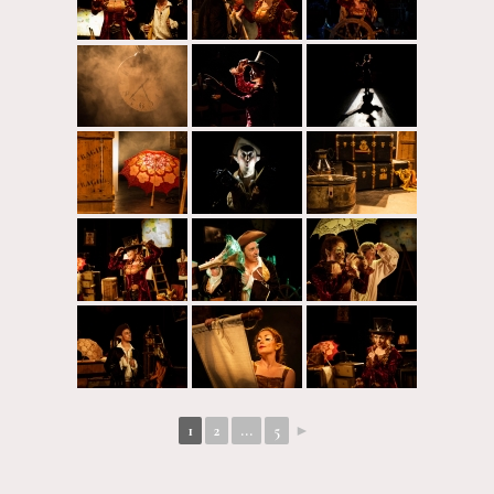
1
2
...
5
►