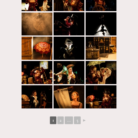
1
2
...
5
►