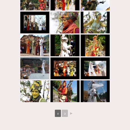
1
2
►